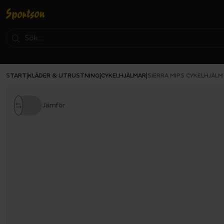
START
KLÄDER & UTRUSTNING
CYKELHJÄLMAR
|
|
|
SIERRA MIPS CYKELHJÄLM
Jämför