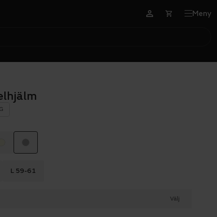
Meny
elhjälm
G
L 59-61
Välj