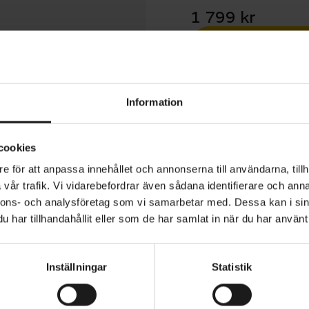
1 799 kr
1 års öppet köp
Information
cookies
e för att anpassa innehållet och annonserna till användarna, tillh
a Mips är en högpresterande och bekväm cykelhjälm för al
vår trafik. Vi vidarebefordrar även sådana identifierare och anna
vsett om du cyklar på grus, stig eller asfalt. Hjälmen är u
nnons- och analysföretag som vi samarbetar med. Dessa kan i sin
har tillhandahållit eller som de har samlat in när du har använt 
 skärm och justerbar vaddering, vilket gör det enkelt at
ina behov och den typ av cykling du planerar för dagen. 
h strömlinjeformade profilen ger en stabil och säker p
ANVÄNDNINGSOMRÅDE
Inställningar
Statistik
Multisport
men på plats även under mer krävande cykling.
TS
MIPS
 59 cm, 58 cm, 57 cm, 56 cm, 55
Ja