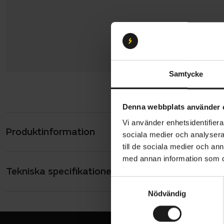
Samtycke
Denna webbplats använder 
Vi använder enhetsidentifierar
Produktinformation
Scott Sierr
sociala medier och analysera 
cykling, oa
till de sociala medier och a
med annan information som du 
en avtagbar
Tekniska specifikationer
Allmänt
den efter d
S
kompakta oc
ANVÄNDARE
Nödvändig
a
Junior
håller hjäl
m
HUVUDOMKRE
61 cm, 60 cm,
t