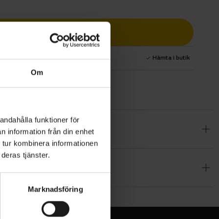
Lägg i varukorg
1 års fri service
Hämta i butik
Om
andahålla funktioner för
la typer av
n information från din enhet
trustad med
 tur kombinera informationen
deras tjänster.
t anpassa
Den
assform som
Marknadsföring