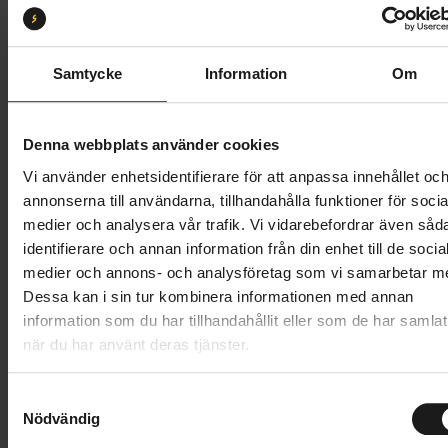
S
M
L
XL
Butik och hämtningstid
Välj
Samtycke
Information
Om
42 495 kr
Denna webbplats använder cookies
Lägg i varukorg
Vi använder enhetsidentifierare för att anpassa innehållet oc
annonserna till användarna, tillhandahålla funktioner för socia
Betala med Resurs
Läs mer
medier och analysera vår trafik. Vi vidarebefordrar även såd
identifierare och annan information från din enhet till de socia
1 års öppet köp
1 års fri service
medier och annons- och analysföretag som vi samarbetar m
Hämta i butik
Dessa kan i sin tur kombinera informationen med annan
information som du har tillhandahållit eller som de har samlat
när du har använt deras tjänster.
Produktinformation
S
Trek Powerfly+ 4 Equipped Gen 5 är för dig som vill
Nödvändig
a
Tekniska specifikationer
ha en riktigt kraftfull men budgetfokuserad elcykel
m