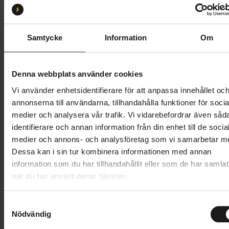
S
M
L
XL
Butik och hämtningstid
Välj
Samtycke
Information
Om
42 495 kr
Denna webbplats använder cookies
Lägg i varukorg
Vi använder enhetsidentifierare för att anpassa innehållet oc
annonserna till användarna, tillhandahålla funktioner för socia
Betala med Resurs
Läs mer
medier och analysera vår trafik. Vi vidarebefordrar även såd
identifierare och annan information från din enhet till de socia
1 års öppet köp
1 års fri service
medier och annons- och analysföretag som vi samarbetar m
Hämta i butik
Dessa kan i sin tur kombinera informationen med annan
information som du har tillhandahållit eller som de har samlat
när du har använt deras tjänster.
Produktinformation
S
Trek Powerfly+ 4 Equipped Gen 5 är för dig som vill
Nödvändig
a
Tekniska specifikationer
ha en riktigt kraftfull men budgetfokuserad elcykel
m