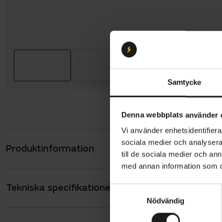
Samtycke
Denna webbplats använder 
Vi använder enhetsidentifierar
sociala medier och analysera 
Produktinformation
Trek Powerf
till de sociala medier och a
budgetfokus
med annan information som du 
Du får orde
Tekniska specifikationer
Allmänt
gaffeln och
S
Nödvändig
a
långa dagar 
ANTAL VÄXLAR
10
m
en fullutru