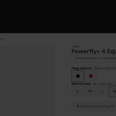
 5
TREK
Powerfly+ 4 Eq
HEMLEVERANS TILLGÄNGLI
Färg teknisk
Gloss Dark S
Ramstorlek
XL (188 cm -
S
M
L
X
Butik och hämtningstid