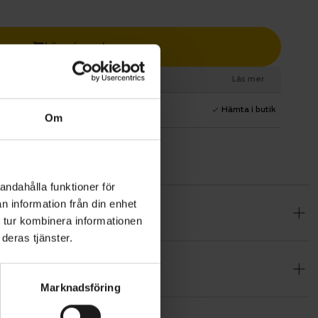
Lägg i varukorg
esurs
Läs mer
1 års fri service
Hämta i butik
Om
andahålla funktioner för
n information från din enhet
ftfull men
 tur kombinera informationen
ga stigarna.
deras tjänster.
pning i
er eller
Marknadsföring
dig runt med
gen.