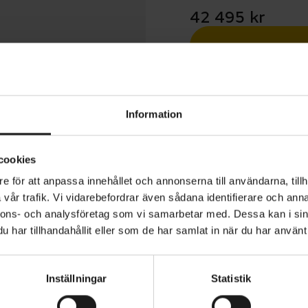
42 495 kr
Betala med R
1 års öppet köp
Information
cookies
e för att anpassa innehållet och annonserna till användarna, tillh
vår trafik. Vi vidarebefordrar även sådana identifierare och anna
ly+ 4 Equipped Gen 5 är för dig som vill ha en riktigt kra
nnons- och analysföretag som vi samarbetar med. Dessa kan i sin
erad elcykel för upptäcktsfärder bortom de gamla vanli
har tillhandahållit eller som de har samlat in när du har använt 
ntlig assistans i stora klättringar, en stigutjämnande däm
 komponenter som du kan lita på under tuffa pendlingstur
Inställningar
Statistik
i terrängen. Den är ett bra alternativ för dig som vill ta 
VARUMÄRKE
Trek
stad cykel som känner sig lika hemma i staden som på sti