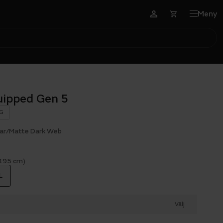
Meny
uipped Gen 5
G
tar/Matte Dark Web
 195 cm)
L
Välj