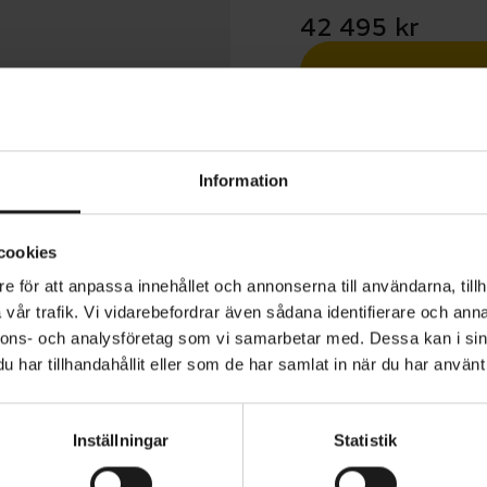
42 495 kr
Betala med R
1 års öppet köp
Information
cookies
e för att anpassa innehållet och annonserna till användarna, tillh
vår trafik. Vi vidarebefordrar även sådana identifierare och anna
ly+ 4 Equipped Gen 5 är för dig som vill ha en riktigt kra
nnons- och analysföretag som vi samarbetar med. Dessa kan i sin
erad elcykel för upptäcktsfärder bortom de gamla vanli
har tillhandahållit eller som de har samlat in när du har använt 
ntlig assistans i stora klättringar, en stigutjämnande däm
 komponenter som du kan lita på under tuffa pendlingstur
Inställningar
Statistik
i terrängen. Den är ett bra alternativ för dig som vill ta 
VARUMÄRKE
Trek
stad cykel som känner sig lika hemma i staden som på sti