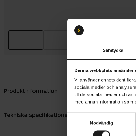
Samtycke
Denna webbplats använder 
Vi använder enhetsidentifierar
sociala medier och analysera 
Produktinformation
Trek Powerf
till de sociala medier och a
budgetfokus
med annan information som du 
Du får orde
Tekniska specifikationer
Allmänt
gaffeln och
S
Nödvändig
a
långa dagar 
ANTAL VÄXLAR
10
m
en fullutru