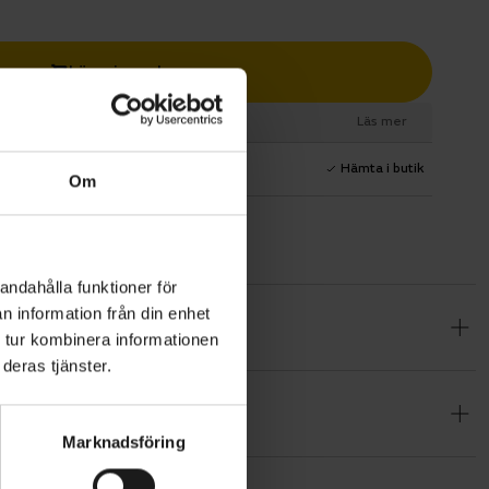
Lägg i varukorg
esurs
Läs mer
1 års fri service
Hämta i butik
Om
andahålla funktioner för
n information från din enhet
ftfull men
 tur kombinera informationen
ga stigarna.
deras tjänster.
pning i
er eller
Marknadsföring
dig runt med
gen.