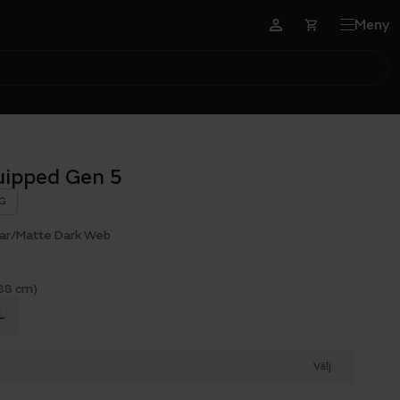
Meny
uipped Gen 5
G
tar/Matte Dark Web
188 cm)
L
Välj