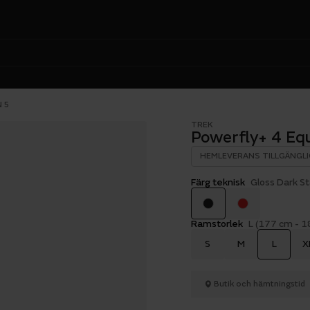
 5
TREK
Powerfly+ 4 Eq
HEMLEVERANS TILLGÄNGLI
Färg teknisk
Gloss Dark S
Ramstorlek
L (177 cm - 
S
M
L
X
Butik och hämtningstid