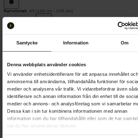
Ramstorlek
65 (190 cm - 205 cm)
57
61
65
Batterikapacitet:
500
400 Wh
500 Wh
Samtycke
Information
Om
Butik och hämtningstid
Välj
Denna webbplats använder cookies
34 995 kr
Vi använder enhetsidentifierare för att anpassa innehållet oc
annonserna till användarna, tillhandahålla funktioner för socia
Lägg i varukorg
medier och analysera vår trafik. Vi vidarebefordrar även såd
identifierare och annan information från din enhet till de socia
Betala med Resurs
Läs mer
medier och annons- och analysföretag som vi samarbetar m
Dessa kan i sin tur kombinera informationen med annan
1 års öppet köp
1 års fri service
information som du har tillhandahållit eller som de har samlat
Hämta i butik
när du har använt deras tjänster.