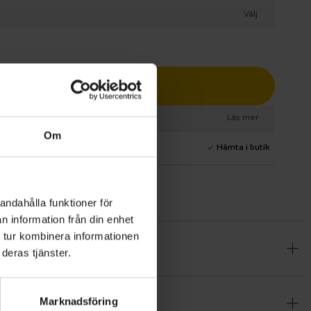
Välj
Lägg i varukorg
esurs
Läs mer
Om
1 års fri service
Hämta i butik
andahålla funktioner för
n information från din enhet
 tur kombinera informationen
 och
deras tjänster.
Nm och du
en.
Marknadsföring