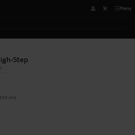
Meny
igh-Step
G
 185 cm)