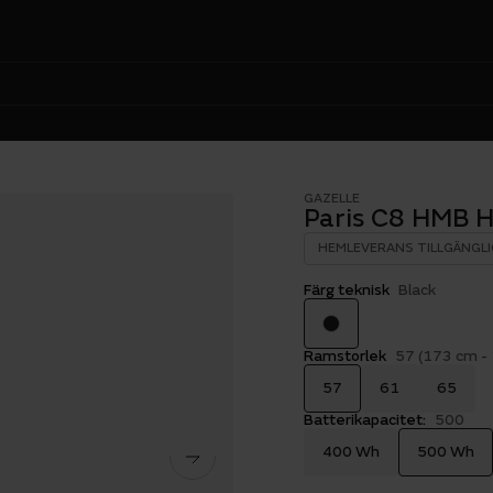
GAZELLE
Paris C8 HMB H
HEMLEVERANS TILLGÄNGLI
Färg teknisk
Black
Ramstorlek
57 (173 cm -
57
61
65
Batterikapacitet:
500
400 Wh
500 Wh