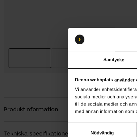
Samtycke
Denna webbplats använder 
Vi använder enhetsidentifierar
sociala medier och analysera 
till de sociala medier och a
Produktinformation
Gazelle Pa
med annan information som du 
fotbroms. 
S
kan hålla k
Tekniska specifikationer
Allmänt
Nödvändig
a
Batteriet p