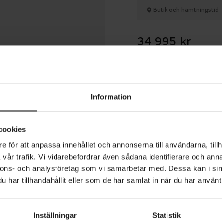
Butik och hämtningstid
34 995 kr
Betala med R
Information
1 års öppet köp
cookies
e för att anpassa innehållet och annonserna till användarna, tillh
vår trafik. Vi vidarebefordrar även sådana identifierare och anna
nnons- och analysföretag som vi samarbetar med. Dessa kan i sin
ris C8 HMB 400Wh är en bekväm elcykel med mittmotor
har tillhandahållit eller som de har samlat in när du har använt 
Bosch Active Line-motorn ger jämn elassistans med 50 
oll på viktig information om din cykling på Purion-display
Inställningar
Statistik
å 400 Wh är placerat i pakethållaren.