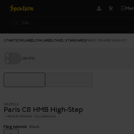
Me
START
CYKLAR
ELCYKLAR
ELCYKEL STANDARD
|
|
|
|
PARIS C8 HMB HIGH-STEP
Jämför
GAZELLE
Paris C8 HMB High-Step
HEMLEVERANS TILLGÄNGLIG
Färg teknisk
Black