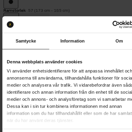
Ramstorlek
57 (173 cm - 185 cm)
57
61
65
Batterikapacitet:
400
400 Wh
500 Wh
Samtycke
Information
Om
Butik och hämtningstid
Välj
Denna webbplats använder cookies
32 995 kr
Vi använder enhetsidentifierare för att anpassa innehållet oc
annonserna till användarna, tillhandahålla funktioner för socia
Lägg i varukorg
medier och analysera vår trafik. Vi vidarebefordrar även såd
identifierare och annan information från din enhet till de socia
Betala med Resurs
Läs mer
medier och annons- och analysföretag som vi samarbetar m
Dessa kan i sin tur kombinera informationen med annan
1 års öppet köp
1 års fri service
information som du har tillhandahållit eller som de har samlat
Hämta i butik
när du har använt deras tjänster.