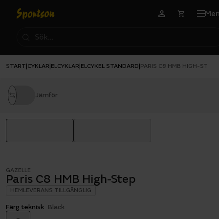
Me
START
CYKLAR
ELCYKLAR
ELCYKEL STANDARD
|
|
|
|
PARIS C8 HMB HIGH-STEP
Jämför
GAZELLE
Paris C8 HMB High-Step
HEMLEVERANS TILLGÄNGLIG
Färg teknisk
Black