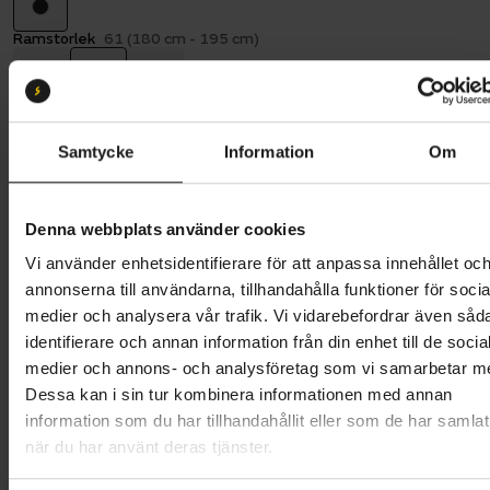
Ramstorlek
61 (180 cm - 195 cm)
57
61
65
Batterikapacitet:
400
400 Wh
500 Wh
Samtycke
Information
Om
Butik och hämtningstid
Välj
Denna webbplats använder cookies
32 995 kr
Vi använder enhetsidentifierare för att anpassa innehållet oc
annonserna till användarna, tillhandahålla funktioner för socia
Lägg i varukorg
medier och analysera vår trafik. Vi vidarebefordrar även såd
identifierare och annan information från din enhet till de socia
Betala med Resurs
Läs mer
medier och annons- och analysföretag som vi samarbetar m
Dessa kan i sin tur kombinera informationen med annan
1 års öppet köp
1 års fri service
information som du har tillhandahållit eller som de har samlat
Hämta i butik
när du har använt deras tjänster.