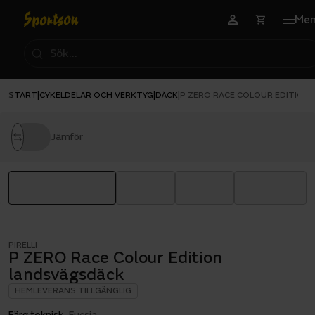
Me
START
CYKELDELAR OCH VERKTYG
DÄCK
|
|
|
P ZERO RACE COLOUR EDITION
Jämför
PIRELLI
P ZERO Race Colour Edition
landsvägsdäck
HEMLEVERANS TILLGÄNGLIG
Färg teknisk
Fucsia