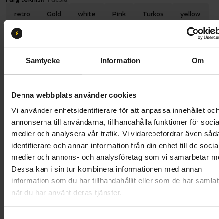
retro
Gold
white
Pink
Turkos
yellow
Lime
Orange
Fucsia
Celeste
red
Däckdimension:
28-622
Samtycke
Information
Om
26-622
28-622
Butik och hämtningstid
Välj
Denna webbplats använder cookies
Vi använder enhetsidentifierare för att anpassa innehållet oc
889 kr
annonserna till användarna, tillhandahålla funktioner för socia
medier och analysera vår trafik. Vi vidarebefordrar även såd
Lägg i varukorg
identifierare och annan information från din enhet till de socia
medier och annons- och analysföretag som vi samarbetar m
1 års öppet köp
1 års fri service
Dessa kan i sin tur kombinera informationen med annan
Hämta i butik
information som du har tillhandahållit eller som de har samlat
när du har använt deras tjänster.