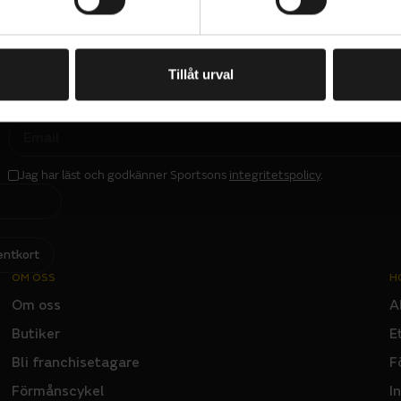
Tillåt urval
PRENUMERERA PÅ VÅRT NYHETSBREV
E
M
A
I
L
Jag har läst och godkänner Sportsons
integritetspolicy
.
I
N
P
U
T
entkort
OM OSS
H
Om oss
A
Butiker
E
Bli franchisetagare
F
Förmånscykel
I