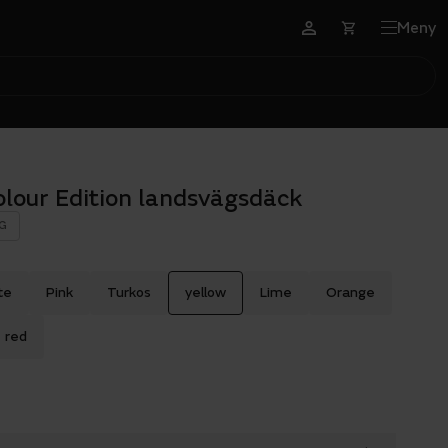
Meny
lour Edition landsvägsdäck
G
te
Pink
Turkos
yellow
Lime
Orange
red