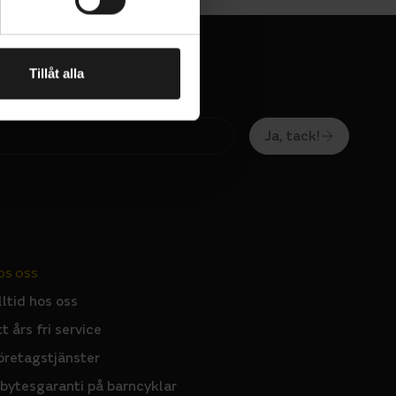
Tillåt alla
Ja, tack!
OS OSS
lltid hos oss
tt års fri service
öretagstjänster
nbytesgaranti på barncyklar