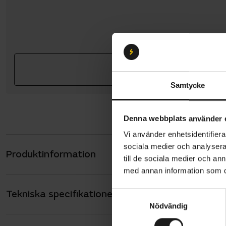
Samtycke
Denna webbplats använder 
Vi använder enhetsidentifierar
sociala medier och analysera 
Produktinformation
Pirelli P Z
till de sociala medier och a
tävlingskla
med annan information som du 
tidigare, i
Tekniska specifikationer
Allmänt
S
cyklisterna
Nödvändig
a
slangdäck 
ANVÄNDNING
Landsväg
m
höljeteknik