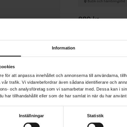
Butik och hämtningstid
889 kr
1 års öppet köp
Information
cookies
e för att anpassa innehållet och annonserna till användarna, tillh
vår trafik. Vi vidarebefordrar även sådana identifierare och anna
ERO Race är utformat för att packa alla fördelar med slang
nnons- och analysföretag som vi samarbetar med. Dessa kan i sin
rt allrounddäck som överträffar alla kanttrådsdäck Pirelli
har tillhandahållit eller som de har samlat in när du har använt 
nklusive tubulärdäck. Efter tre års utveckling med de snab
 på World Tour-nivå har Pirelli designat COMFORT, detta 
Inställningar
Statistik
med den nya SmartEVO-gummiblandningen och TechBEL
SOMRÅDE
HJULSTORLEK
28
en.