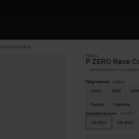
 LANDSVÄGSDÄCK
PIRELLI
P ZERO Race Co
HEMLEVERANS TILLGÄNGLI
Färg teknisk
yellow
retro
Gold
whi
Fucsia
Celeste
Däckdimension:
26-622
26-622
28-622