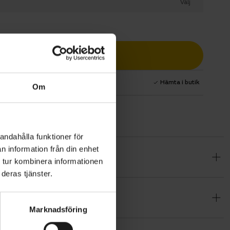
Välj
Lägg i varukorg
1 års fri service
Hämta i butik
Om
andahålla funktioner för
n information från din enhet
teknik i ett
 tur kombinera informationen
 har skapat
deras tjänster.
baste
nya
Marknadsföring
T-