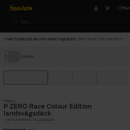
Me
START
CYKELDELAR OCH VERKTYG
DÄCK
|
|
|
P ZERO RACE COLOUR EDITION
Jämför
PIRELLI
P ZERO Race Colour Edition
landsvägsdäck
HEMLEVERANS TILLGÄNGLIG
Färg teknisk
red