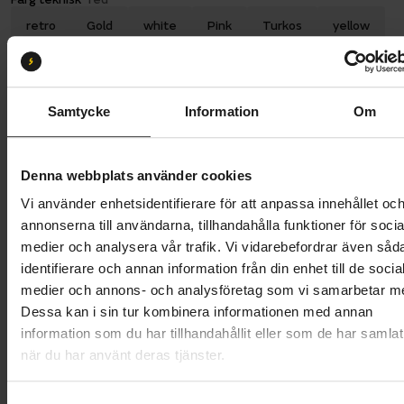
retro
Gold
white
Pink
Turkos
yellow
Lime
Orange
Fucsia
Celeste
red
Däckdimension:
28-622
Samtycke
Information
Om
26-622
28-622
Butik och hämtningstid
Välj
Denna webbplats använder cookies
Vi använder enhetsidentifierare för att anpassa innehållet oc
889 kr
annonserna till användarna, tillhandahålla funktioner för socia
medier och analysera vår trafik. Vi vidarebefordrar även såd
Lägg i varukorg
identifierare och annan information från din enhet till de socia
medier och annons- och analysföretag som vi samarbetar m
1 års öppet köp
1 års fri service
Dessa kan i sin tur kombinera informationen med annan
Hämta i butik
information som du har tillhandahållit eller som de har samlat
när du har använt deras tjänster.