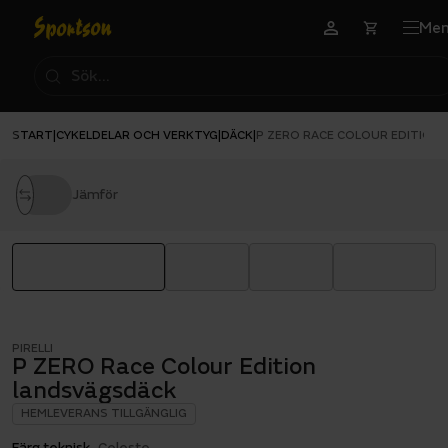
Me
START
CYKELDELAR OCH VERKTYG
DÄCK
|
|
|
P ZERO RACE COLOUR EDITION
Jämför
PIRELLI
P ZERO Race Colour Edition
landsvägsdäck
HEMLEVERANS TILLGÄNGLIG
Färg teknisk
Celeste