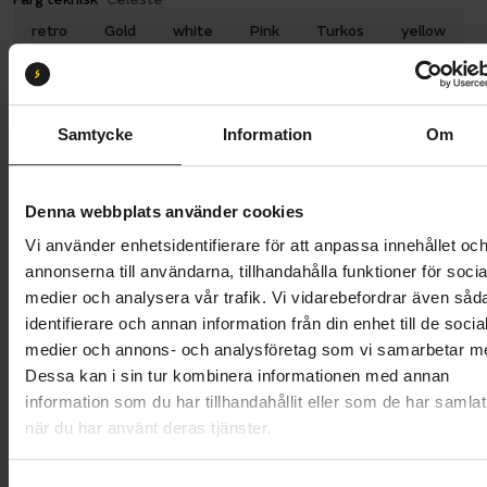
retro
Gold
white
Pink
Turkos
yellow
Lime
Orange
Fucsia
Celeste
red
Däckdimension:
26-622
Samtycke
Information
Om
26-622
28-622
Butik och hämtningstid
Välj
Denna webbplats använder cookies
Vi använder enhetsidentifierare för att anpassa innehållet oc
889 kr
annonserna till användarna, tillhandahålla funktioner för socia
medier och analysera vår trafik. Vi vidarebefordrar även såd
Lägg i varukorg
identifierare och annan information från din enhet till de socia
medier och annons- och analysföretag som vi samarbetar m
1 års öppet köp
1 års fri service
Dessa kan i sin tur kombinera informationen med annan
Hämta i butik
information som du har tillhandahållit eller som de har samlat
när du har använt deras tjänster.