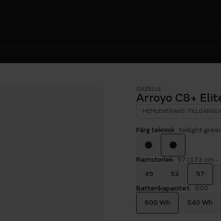
GAZELLE
Arroyo C8+ Elit
HEMLEVERANS TILLGÄNGLI
Färg teknisk
twilight gree
Ramstorlek
57 (173 cm -
49
53
57
Batterikapacitet:
600
600 Wh
540 Wh