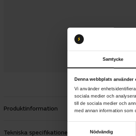
Samtycke
Denna webbplats använder 
Vi använder enhetsidentifierar
sociala medier och analysera 
till de sociala medier och a
Produktinformation
Gazelle Arr
med annan information som du 
och en geno
S
sittställni
Tekniska specifikationer
Allmänt
Nödvändig
a
omgivninge