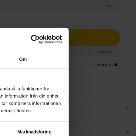
Välj
Lägg i varukorg
esurs
Läs mer
Om
1 års fri service
Hämta i butik
andahålla funktioner för
n information från din enhet
 tur kombinera informationen
tionalitet
deras tjänster.
Den upprätta
lick över
Marknadsföring
 enkel och