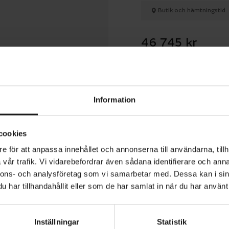
Butik och hämtningstid
46 745 kr
Betala med R
Information
1 års öppet köp
cookies
e för att anpassa innehållet och annonserna till användarna, tillh
vår trafik. Vi vidarebefordrar även sådana identifierare och anna
nnons- och analysföretag som vi samarbetar med. Dessa kan i sin
oyo C8+ Elite är en elcykel som kombinerar komfort, funk
har tillhandahållit eller som de har samlat in när du har använt 
mtänkt design för daglig användning och längre turer. 
ngen bidrar till en avslappnad körupplevelse med god överb
Inställningar
Statistik
n, samtidigt som den låga ramen gör på- och avstigning