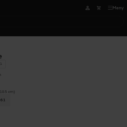
Meny
e
G
n
 185 cm)
61