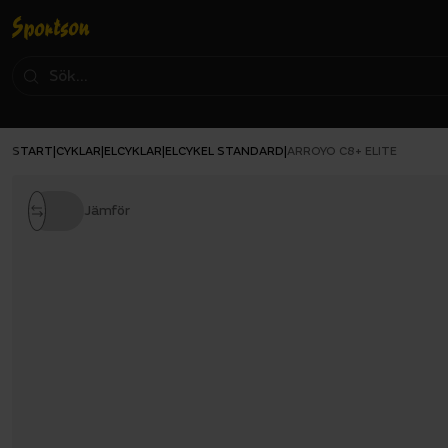
START
CYKLAR
ELCYKLAR
ELCYKEL STANDARD
|
|
|
|
ARROYO C8+ ELITE
Jämför