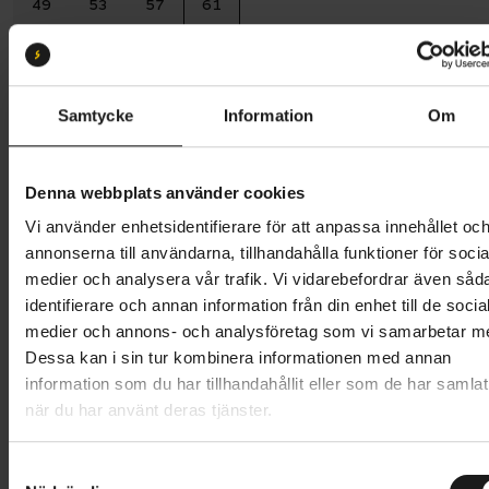
49
53
57
61
Batterikapacitet:
540
600 Wh
540 Wh
Samtycke
Information
Om
Butik och hämtningstid
Välj
Denna webbplats använder cookies
44 995 kr
Vi använder enhetsidentifierare för att anpassa innehållet oc
Lägg i varukorg
annonserna till användarna, tillhandahålla funktioner för socia
medier och analysera vår trafik. Vi vidarebefordrar även såd
Betala med Resurs
Läs mer
identifierare och annan information från din enhet till de socia
medier och annons- och analysföretag som vi samarbetar m
1 års öppet köp
1 års fri service
Dessa kan i sin tur kombinera informationen med annan
Hämta i butik
information som du har tillhandahållit eller som de har samlat
när du har använt deras tjänster.
Produktinformation
S