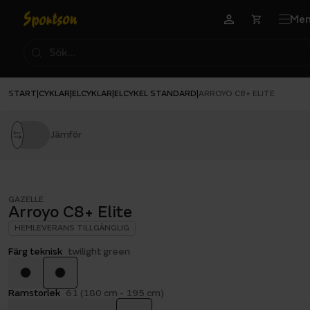
Me
START
CYKLAR
ELCYKLAR
ELCYKEL STANDARD
|
|
|
|
ARROYO C8+ ELITE
Jämför
GAZELLE
Arroyo C8+ Elite
HEMLEVERANS TILLGÄNGLIG
Färg teknisk
twilight green
Ramstorlek
61 (180 cm - 195 cm)