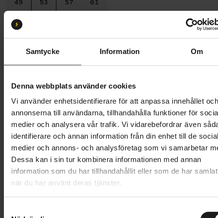
49
53
57
61
Batterikapacitet:
600
600 Wh
540 Wh
Samtycke
Information
Om
Butik och hämtningstid
Välj
Denna webbplats använder cookies
46 745 kr
Vi använder enhetsidentifierare för att anpassa innehållet oc
Lägg i varukorg
annonserna till användarna, tillhandahålla funktioner för socia
medier och analysera vår trafik. Vi vidarebefordrar även såd
Betala med Resurs
Läs mer
identifierare och annan information från din enhet till de socia
medier och annons- och analysföretag som vi samarbetar m
1 års öppet köp
1 års fri service
Dessa kan i sin tur kombinera informationen med annan
Hämta i butik
information som du har tillhandahållit eller som de har samlat
när du har använt deras tjänster.
Produktinformation
S