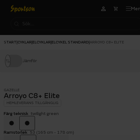
Me
START
CYKLAR
ELCYKLAR
ELCYKEL STANDARD
|
|
|
|
ARROYO C8+ ELITE
Jämför
GAZELLE
Arroyo C8+ Elite
HEMLEVERANS TILLGÄNGLIG
Färg teknisk
twilight green
Ramstorlek
53 (165 cm - 178 cm)