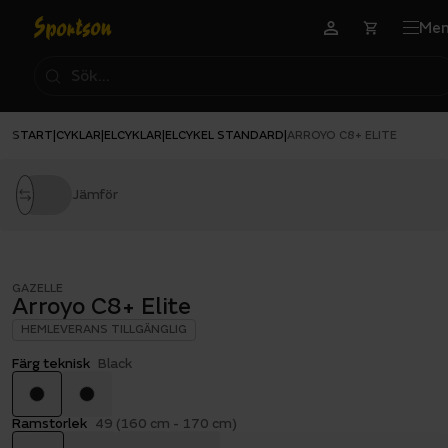
Me
START
CYKLAR
ELCYKLAR
ELCYKEL STANDARD
|
|
|
|
ARROYO C8+ ELITE
Jämför
GAZELLE
Arroyo C8+ Elite
HEMLEVERANS TILLGÄNGLIG
Färg teknisk
Black
Ramstorlek
49 (160 cm - 170 cm)