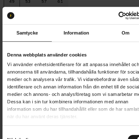
49
53
57
61
Batterikapacitet:
540
600 Wh
540 Wh
Samtycke
Information
Om
Butik och hämtningstid
Välj
Denna webbplats använder cookies
44 995 kr
Vi använder enhetsidentifierare för att anpassa innehållet oc
Lägg i varukorg
annonserna till användarna, tillhandahålla funktioner för socia
medier och analysera vår trafik. Vi vidarebefordrar även såd
Betala med Resurs
Läs mer
identifierare och annan information från din enhet till de socia
medier och annons- och analysföretag som vi samarbetar m
1 års öppet köp
1 års fri service
Dessa kan i sin tur kombinera informationen med annan
Hämta i butik
information som du har tillhandahållit eller som de har samlat
när du har använt deras tjänster.
Produktinformation
S