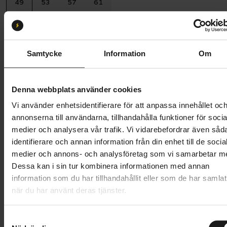
49
53
57
61
Batterikapacitet:
600
600 Wh
540 Wh
Samtycke
Information
Om
Butik och hämtningstid
Välj
Denna webbplats använder cookies
46 745 kr
Vi använder enhetsidentifierare för att anpassa innehållet oc
Lägg i varukorg
annonserna till användarna, tillhandahålla funktioner för socia
medier och analysera vår trafik. Vi vidarebefordrar även såd
Betala med Resurs
Läs mer
identifierare och annan information från din enhet till de socia
medier och annons- och analysföretag som vi samarbetar m
1 års öppet köp
1 års fri service
Dessa kan i sin tur kombinera informationen med annan
Hämta i butik
information som du har tillhandahållit eller som de har samlat
när du har använt deras tjänster.
Produktinformation
S