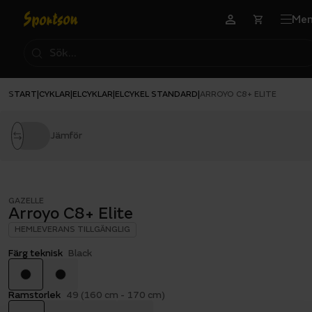
Me
START
CYKLAR
ELCYKLAR
ELCYKEL STANDARD
|
|
|
|
ARROYO C8+ ELITE
Jämför
GAZELLE
Arroyo C8+ Elite
HEMLEVERANS TILLGÄNGLIG
Färg teknisk
Black
Ramstorlek
49 (160 cm - 170 cm)