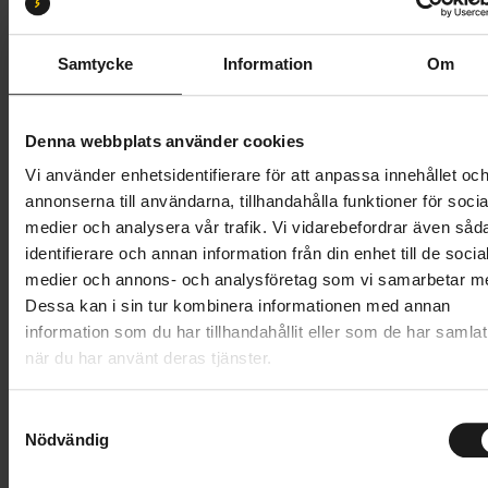
M/L 56-60
XL 59-62
S/M 52-56
Samtycke
Information
Om
Butik och hämtningstid
Välj
799 kr
Denna webbplats använder cookies
Vi använder enhetsidentifierare för att anpassa innehållet oc
Lägg i varukorg
annonserna till användarna, tillhandahålla funktioner för socia
medier och analysera vår trafik. Vi vidarebefordrar även såd
1 års öppet köp
1 års fri service
identifierare och annan information från din enhet till de socia
Hämta i butik
medier och annons- och analysföretag som vi samarbetar m
Dessa kan i sin tur kombinera informationen med annan
information som du har tillhandahållit eller som de har samlat
när du har använt deras tjänster.
Produktinformation
S
Specialized Align II är en bekväm cykelhjälm med en
Nödvändig
a
Tekniska specifikationer
stilren design. Hjälmen är försedd med
m
rotationsskyddet Mips, som skyddar hjärnan mot