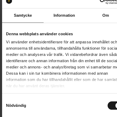
M/L 56-60
XL 59-62
S/M 52-56
Samtycke
Information
Om
Butik och hämtningstid
Välj
799 kr
Denna webbplats använder cookies
Vi använder enhetsidentifierare för att anpassa innehållet oc
Lägg i varukorg
annonserna till användarna, tillhandahålla funktioner för socia
medier och analysera vår trafik. Vi vidarebefordrar även såd
1 års öppet köp
1 års fri service
identifierare och annan information från din enhet till de socia
Hämta i butik
medier och annons- och analysföretag som vi samarbetar m
Dessa kan i sin tur kombinera informationen med annan
information som du har tillhandahållit eller som de har samlat
när du har använt deras tjänster.
Produktinformation
S
Specialized Align II är en bekväm cykelhjälm med en
Nödvändig
a
Tekniska specifikationer
stilren design. Hjälmen är försedd med
m
rotationsskyddet Mips, som skyddar hjärnan mot