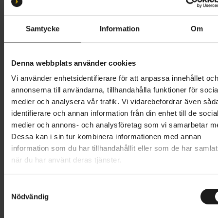
M/L 56-60
XL 59-62
S/M 52-56
Samtycke
Information
Om
Butik och hämtningstid
Välj
799 kr
Denna webbplats använder cookies
Vi använder enhetsidentifierare för att anpassa innehållet oc
Lägg i varukorg
annonserna till användarna, tillhandahålla funktioner för socia
medier och analysera vår trafik. Vi vidarebefordrar även såd
1 års öppet köp
1 års fri service
identifierare och annan information från din enhet till de socia
Hämta i butik
medier och annons- och analysföretag som vi samarbetar m
Dessa kan i sin tur kombinera informationen med annan
information som du har tillhandahållit eller som de har samlat
när du har använt deras tjänster.
Produktinformation
S
Specialized Align II är en bekväm cykelhjälm med en
Nödvändig
a
Tekniska specifikationer
stilren design. Hjälmen är försedd med
m
rotationsskyddet Mips, som skyddar hjärnan mot