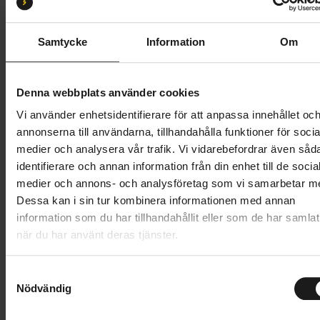
M/L 56-60
XL 59-62
S/M 52-56
Samtycke
Information
Om
Butik och hämtningstid
Välj
799 kr
Denna webbplats använder cookies
Vi använder enhetsidentifierare för att anpassa innehållet oc
Lägg i varukorg
annonserna till användarna, tillhandahålla funktioner för socia
medier och analysera vår trafik. Vi vidarebefordrar även såd
1 års öppet köp
1 års fri service
identifierare och annan information från din enhet till de socia
Hämta i butik
medier och annons- och analysföretag som vi samarbetar m
Dessa kan i sin tur kombinera informationen med annan
information som du har tillhandahållit eller som de har samlat
när du har använt deras tjänster.
Produktinformation
S
Specialized Align II är en bekväm cykelhjälm med en
Nödvändig
a
Tekniska specifikationer
stilren design. Hjälmen är försedd med
m
rotationsskyddet Mips, som skyddar hjärnan mot