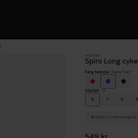
R
HESTRA
Spiro Long cyk
Färg teknisk
Navy/Tan
Storlek:
6
6
7
8
Butik och hämtningstid
549 kr