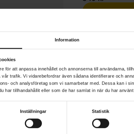
1 års öppet köp
Information
cookies
e för att anpassa innehållet och annonserna till användarna, tillh
o Long är en mångsidig cykelhandske för vårens och so
vår trafik. Vi vidarebefordrar även sådana identifierare och anna
dd i slitstark, mockaliknande stretchpolyester som ger b
nnons- och analysföretag som vi samarbetar med. Dessa kan i sin
 Samtidigt bidrar luftig och följsam ovandel i lycra till hö
har tillhandahållit eller som de har samlat in när du har använt 
a dagar.
YP
SÄSONG
Vår/sommar
 detaljer ökar uthålligheten i terrängen – som innerha
Inställningar
Statistik
om motverkar trötthet och domningar när cyklingen blir 
ion på tummarna låter dig ta en bild eller svara i telefon