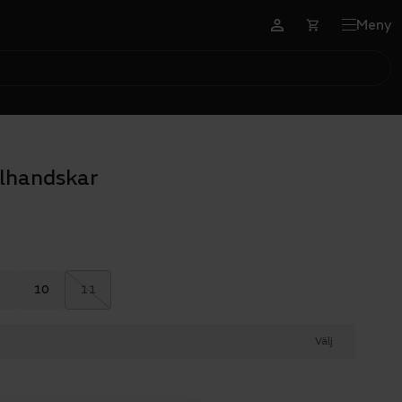
Meny
elhandskar
9
10
11
Välj