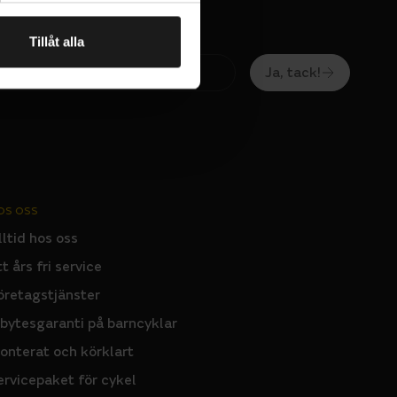
ömmar på de
Tillåt alla
Ja, tack!
OS OSS
lltid hos oss
tt års fri service
öretagstjänster
nbytesgaranti på barncyklar
onterat och körklart
ervicepaket för cykel