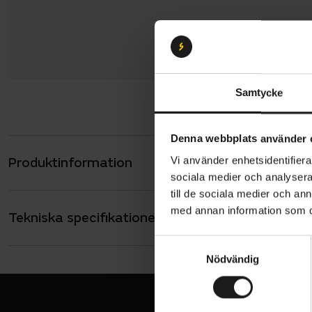
Samtycke
Denna webbplats använder 
Produktinformation
Vi använder enhetsidentifierar
Hestra Spir
sociala medier och analysera 
XC-pass. Sy
till de sociala medier och a
runt styret.
med annan information som du 
Tekniska specifikationer
Allmänt
under varm
HANDSKAR - T
S
Långa
Genomtänkta
Nödvändig
a
VARUMÄRKE
stoppning s
m
Hestra
t
Touch-funkt
y