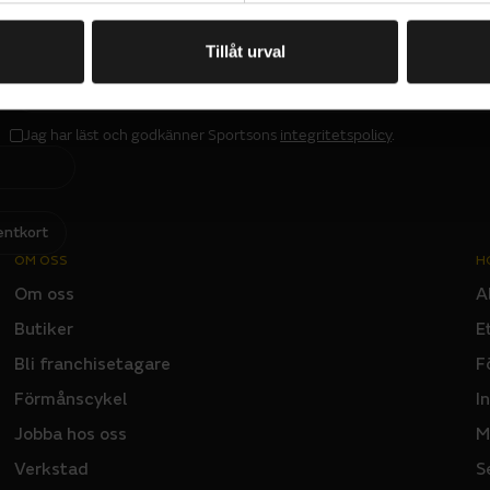
rna. Fingertopparna har Wolf Paw-konstruktion utan s
sätts för mest slitage.
Tillåt urval
PRENUMERERA PÅ VÅRT NYHETSBREV
E
M
A
I
L
Jag har läst och godkänner Sportsons
integritetspolicy
.
I
N
P
U
T
entkort
OM OSS
H
Om oss
A
Butiker
E
Bli franchisetagare
F
Förmånscykel
I
Jobba hos oss
M
Verkstad
S