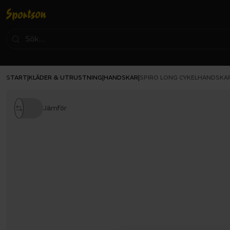
START
KLÄDER & UTRUSTNING
HANDSKAR
|
|
|
SPIRO LONG CYKELHANDSKA
Jämför