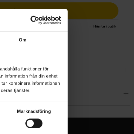
Lägg i varukorg
1 års fri service
Hämta i butik
Om
andahålla funktioner för
mmarens alla
n information från din enhet
ra grepp
 tur kombinera informationen
g komfort
deras tjänster.
ndens gel-
Marknadsföring
teknisk.
 utan att ta