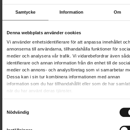
Butik och hämtningstid
Välj
Samtycke
Information
Om
549 kr
Denna webbplats använder cookies
Lägg i varukorg
Vi använder enhetsidentifierare för att anpassa innehållet oc
annonserna till användarna, tillhandahålla funktioner för socia
medier och analysera vår trafik. Vi vidarebefordrar även såd
1 års öppet köp
1 års fri service
identifierare och annan information från din enhet till de socia
Hämta i butik
medier och annons- och analysföretag som vi samarbetar m
Dessa kan i sin tur kombinera informationen med annan
information som du har tillhandahållit eller som de har samlat
Produktinformation
när du har använt deras tjänster.
Hestra Spiro Long är en mångsidig cykelhandske för
S
Tekniska specifikationer
vårens och sommarens alla XC-pass. Sydd i slitstark,
Nödvändig
a
mockaliknande stretchpolyester som ger bra grepp
m
Allmänt
t
runt styret. Samtidigt bidrar luftig och följsam