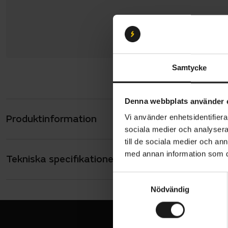
Samtycke
Denna webbplats använder 
Produktinformation
Vi använder enhetsidentifierar
Hestra Spir
sociala medier och analysera 
XC-pass. Sy
till de sociala medier och a
runt styret.
med annan information som du 
Tekniska specifikationer
Allmänt
under varm
HANDSKAR - T
S
Långa
Genomtänkta
Nödvändig
a
VARUMÄRKE
stoppning s
m
Hestra
t
Touch-funkt
y