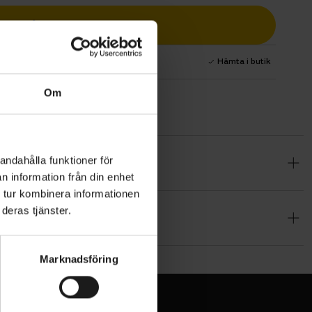
Lägg i varukorg
1 års fri service
Hämta i butik
Om
andahålla funktioner för
mmarens alla
n information från din enhet
ra grepp
 tur kombinera informationen
g komfort
deras tjänster.
ndens gel-
Marknadsföring
teknisk.
 utan att ta