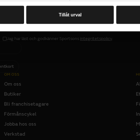
rna. Fingertopparna har Wolf Paw-konstruktion utan s
sätts för mest slitage.
Tillåt urval
PRENUMERERA PÅ VÅRT NYHETSBREV
E
M
A
I
L
Jag har läst och godkänner Sportsons
integritetspolicy
.
I
N
P
U
T
entkort
OM OSS
H
Om oss
A
Butiker
E
Bli franchisetagare
F
Förmånscykel
I
Jobba hos oss
M
Verkstad
S