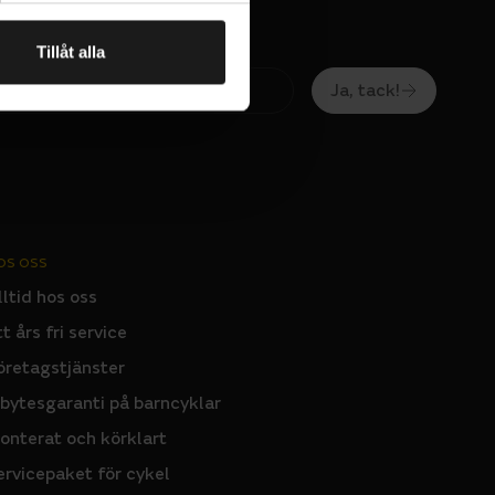
ömmar på de
Tillåt alla
Ja, tack!
OS OSS
lltid hos oss
tt års fri service
öretagstjänster
nbytesgaranti på barncyklar
onterat och körklart
ervicepaket för cykel