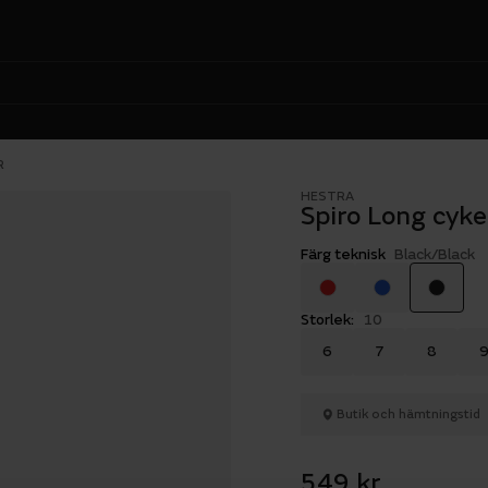
R
HESTRA
Spiro Long cyk
Färg teknisk
Black/Black
Storlek:
10
6
7
8
Butik och hämtningstid
549 kr