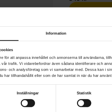
1 års öppet köp
Information
cookies
e för att anpassa innehållet och annonserna till användarna, tillh
o Long är en mångsidig cykelhandske för vårens och so
vår trafik. Vi vidarebefordrar även sådana identifierare och anna
dd i slitstark, mockaliknande stretchpolyester som ger b
nnons- och analysföretag som vi samarbetar med. Dessa kan i sin
 Samtidigt bidrar luftig och följsam ovandel i lycra till hö
har tillhandahållit eller som de har samlat in när du har använt 
a dagar.
YP
SÄSONG
Vår/sommar
 detaljer ökar uthålligheten i terrängen – som innerha
Inställningar
Statistik
om motverkar trötthet och domningar när cyklingen blir 
ion på tummarna låter dig ta en bild eller svara i telefon