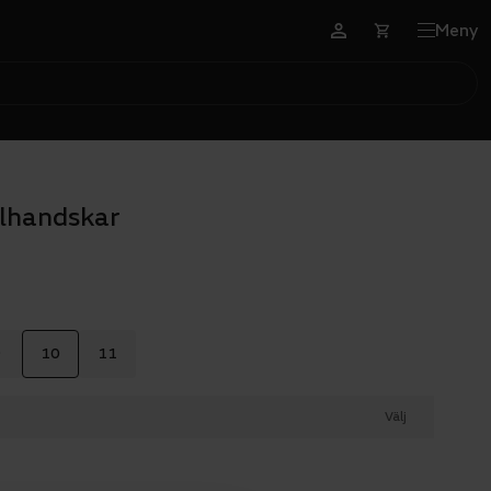
Meny
elhandskar
9
10
11
Välj