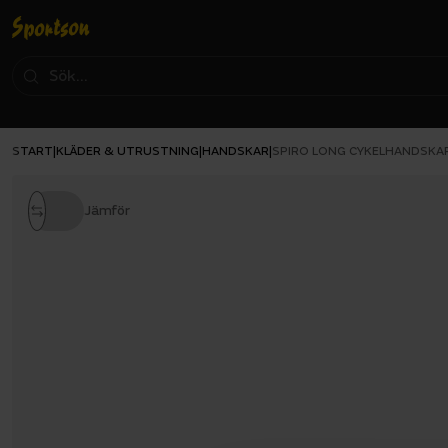
START
KLÄDER & UTRUSTNING
HANDSKAR
|
|
|
SPIRO LONG CYKELHANDSKA
Jämför