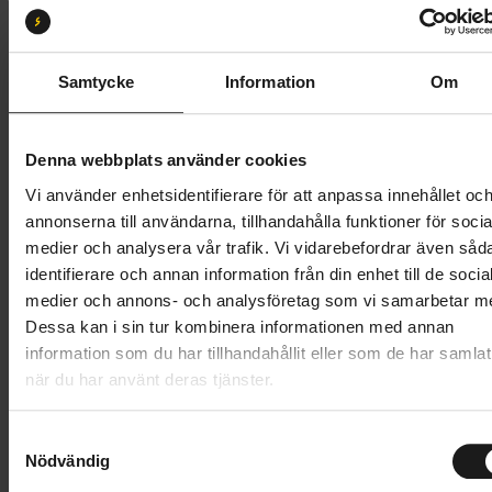
Storlek:
46/47
38/39
42/43
44/45
46/47
48/49
Samtycke
Information
Om
Butik och hämtningstid
Välj
Denna webbplats använder cookies
799 kr
Vi använder enhetsidentifierare för att anpassa innehållet oc
annonserna till användarna, tillhandahålla funktioner för socia
Lägg i varukorg
medier och analysera vår trafik. Vi vidarebefordrar även såd
identifierare och annan information från din enhet till de socia
1 års öppet köp
1 års fri service
medier och annons- och analysföretag som vi samarbetar m
Hämta i butik
Dessa kan i sin tur kombinera informationen med annan
information som du har tillhandahållit eller som de har samlat
när du har använt deras tjänster.
Produktinformation
S
GripGrab PACR vattentäta vinter-gravelskoöverdrag
Nödvändig
a
m