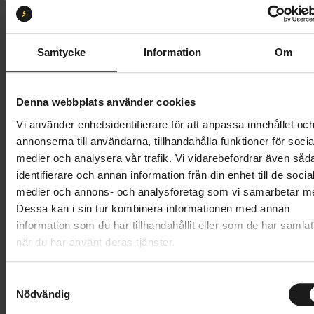
Storlek:
44/45
38/39
42/43
44/45
46/47
48/49
Samtycke
Information
Om
Butik och hämtningstid
Välj
Denna webbplats använder cookies
799 kr
Vi använder enhetsidentifierare för att anpassa innehållet oc
annonserna till användarna, tillhandahålla funktioner för socia
Lägg i varukorg
medier och analysera vår trafik. Vi vidarebefordrar även såd
identifierare och annan information från din enhet till de socia
1 års öppet köp
1 års fri service
medier och annons- och analysföretag som vi samarbetar m
Hämta i butik
Dessa kan i sin tur kombinera informationen med annan
information som du har tillhandahållit eller som de har samlat
när du har använt deras tjänster.
Produktinformation
S
GripGrab PACR vattentäta vinter-gravelskoöverdrag
Nödvändig
a
m