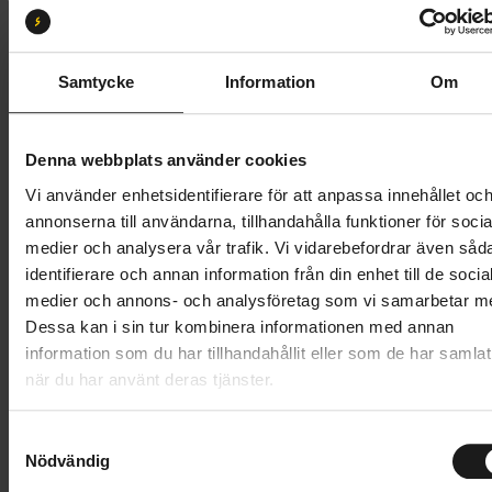
Storlek:
42/43
38/39
42/43
44/45
46/47
48/49
Samtycke
Information
Om
Butik och hämtningstid
Välj
Denna webbplats använder cookies
799 kr
Vi använder enhetsidentifierare för att anpassa innehållet oc
annonserna till användarna, tillhandahålla funktioner för socia
Lägg i varukorg
medier och analysera vår trafik. Vi vidarebefordrar även såd
identifierare och annan information från din enhet till de socia
1 års öppet köp
1 års fri service
medier och annons- och analysföretag som vi samarbetar m
Hämta i butik
Dessa kan i sin tur kombinera informationen med annan
information som du har tillhandahållit eller som de har samlat
när du har använt deras tjänster.
Produktinformation
S
GripGrab PACR vattentäta vinter-gravelskoöverdrag
Nödvändig
a
m