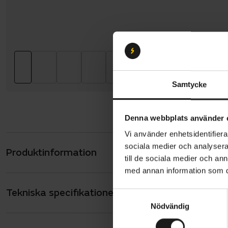
Samtycke
Denna webbplats använder 
Vi använder enhetsidentifierar
sociala medier och analysera 
Produktinformation
Nova Kineti
till de sociala medier och a
säkerhet, k
med annan information som du 
de höga has
Tekniska specifikationer
Allmänt
elcykelhjäl
S
Nödvändig
a
smarta var
ANVÄNDARE
Unisex
m