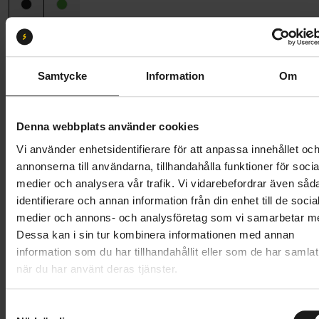
Storlek:
S 52-56
S 52-56
M 55-59
L 58-61
Samtycke
Information
Om
Butik och hämtningstid
Välj
Denna webbplats använder cookies
2 499 kr
Vi använder enhetsidentifierare för att anpassa innehållet oc
Lägg i varukorg
annonserna till användarna, tillhandahålla funktioner för socia
medier och analysera vår trafik. Vi vidarebefordrar även såd
Betala med Resurs
Läs mer
identifierare och annan information från din enhet till de socia
medier och annons- och analysföretag som vi samarbetar m
1 års öppet köp
1 års fri service
Dessa kan i sin tur kombinera informationen med annan
Hämta i butik
information som du har tillhandahållit eller som de har samlat
när du har använt deras tjänster.
Produktinformation
S