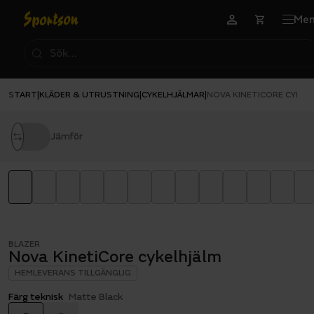
Me
START
KLÄDER & UTRUSTNING
CYKELHJÄLMAR
|
|
|
NOVA KINETICORE CYKEL
Jämför
BLAZER
Nova KinetiCore cykelhjälm
HEMLEVERANS TILLGÄNGLIG
Färg teknisk
Matte Black