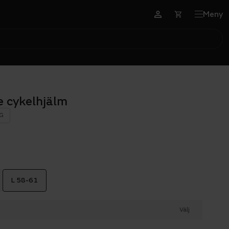
Meny
e cykelhjälm
G
L 58-61
Välj