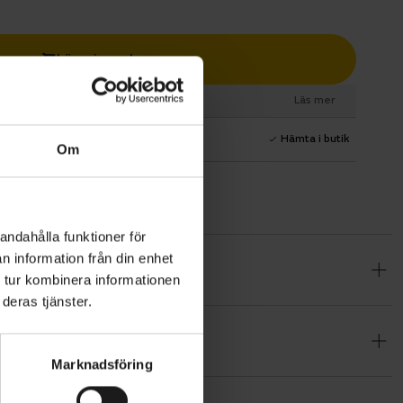
Lägg i varukorg
esurs
Läs mer
1 års fri service
Hämta i butik
Om
andahålla funktioner för
n information från din enhet
ver
 tur kombinera informationen
hjälmen vid
deras tjänster.
är
g med
Marknadsföring