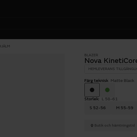
HJÄLM
BLAZER
Nova KinetiCor
HEMLEVERANS TILLGÄNGLI
Färg teknisk
Matte Black
Storlek:
L 58-61
S 52-56
M 55-59
Butik och hämtningstid