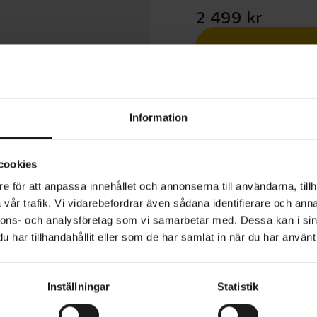
2 499 kr
Betala med R
1 års öppet köp
Information
cookies
e för att anpassa innehållet och annonserna till användarna, tillh
vår trafik. Vi vidarebefordrar även sådana identifierare och anna
Core är den ultimata cykelhjälmen för pendlare som krä
nnons- och analysföretag som vi samarbetar med. Dessa kan i sin
omfort och stil. Med dess NTA 8776-certifiering skyddar 
har tillhandahållit eller som de har samlat in när du har använt 
tigheter som uppnås när du cyklar på din elcykel. Den h
men kombinerar avancerad teknik för att absorbera isla
Inställningar
Statistik
dagsfunktioner.
ANVÄNDNINGSOMRÅDE
Pendling