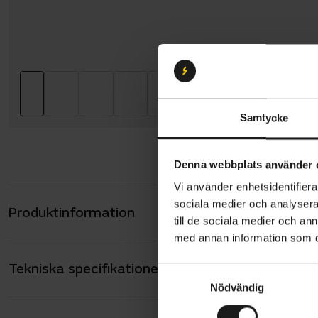
Samtycke
Denna webbplats använder 
Vi använder enhetsidentifierar
sociala medier och analysera 
Produktinformation
Nova Kineti
till de sociala medier och a
säkerhet, k
med annan information som du 
de höga has
Tekniska specifikationer
Allmänt
elcykelhjäl
S
Nödvändig
a
smarta var
ANVÄNDARE
Unisex
m