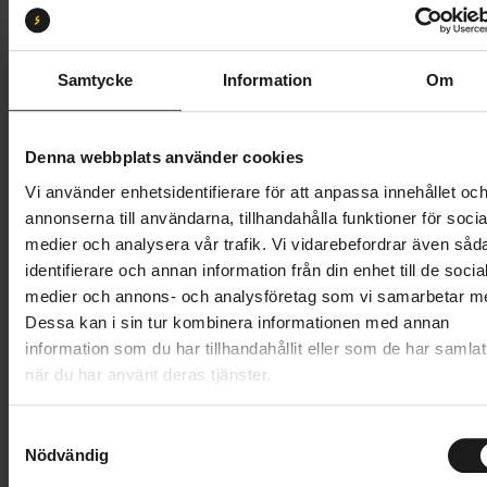
XS
S
M
L
XL
Butik och hämtningstid
Välj
Samtycke
Information
Om
41 995 kr
Denna webbplats använder cookies
Lägg i varukorg
Vi använder enhetsidentifierare för att anpassa innehållet oc
annonserna till användarna, tillhandahålla funktioner för socia
Betala med Resurs
Läs mer
medier och analysera vår trafik. Vi vidarebefordrar även såd
identifierare och annan information från din enhet till de socia
1 års öppet köp
1 års fri service
medier och annons- och analysföretag som vi samarbetar m
Hämta i butik
Dessa kan i sin tur kombinera informationen med annan
information som du har tillhandahållit eller som de har samlat
när du har använt deras tjänster.
Produktinformation
S
Trek District+ 4 Coaster Lowstep är en mångsidig
Nödvändig
a
Tekniska specifikationer
elcykel med robust hållbarhet och utmärkt komfort
m