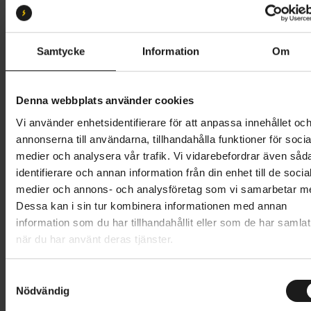
XS
S
M
L
XL
Butik och hämtningstid
Välj
Samtycke
Information
Om
41 995 kr
Denna webbplats använder cookies
Lägg i varukorg
Vi använder enhetsidentifierare för att anpassa innehållet oc
annonserna till användarna, tillhandahålla funktioner för socia
Betala med Resurs
Läs mer
medier och analysera vår trafik. Vi vidarebefordrar även såd
identifierare och annan information från din enhet till de socia
1 års öppet köp
1 års fri service
medier och annons- och analysföretag som vi samarbetar m
Hämta i butik
Dessa kan i sin tur kombinera informationen med annan
information som du har tillhandahållit eller som de har samlat
när du har använt deras tjänster.
Produktinformation
S
Trek District+ 4 Coaster Lowstep är en mångsidig
Nödvändig
a
Tekniska specifikationer
elcykel med robust hållbarhet och utmärkt komfort
m