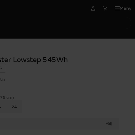
Meny
aster Lowstep 545Wh
G
tin
175 cm)
L
XL
Välj