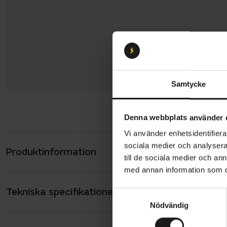
Samtycke
Denna webbplats använder 
Vi använder enhetsidentifierar
sociala medier och analysera 
Produktinformation
Trek Distri
till de sociala medier och a
och utmärk
med annan information som du 
Performanc
Tekniska specifikationer
Allmänt
display kom
S
Nödvändig
a
hastighete
ANTAL VÄXLAR
5
m
din mobil. B