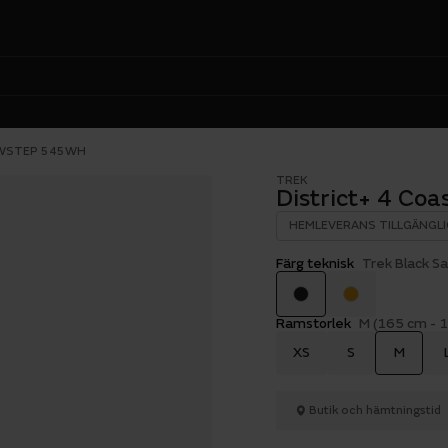
OWSTEP 545WH
TREK
District+ 4 Co
HEMLEVERANS TILLGÄNGLI
Färg teknisk
Trek Black Sa
Ramstorlek
M (165 cm - 
XS
S
M
Butik och hämtningstid