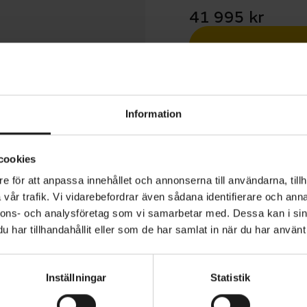
41 995 kr
Betala med R
1 års öppet köp
Information
cookies
e för att anpassa innehållet och annonserna till användarna, tillh
vår trafik. Vi vidarebefordrar även sådana identifierare och anna
ct+ 4 Coaster Lowstep är en mångsidig elcykel med robus
nnons- och analysföretag som vi samarbetar med. Dessa kan i sin
t komfort för vardagspendlingen. Den smarta drivenhet
har tillhandahållit eller som de har samlat in när du har använt 
e Line (250 Wh, 75 Nm) och fjärrkontrollen med Intuvia
municerar sömlöst med din mobil och kan ge dig krafttill
Inställningar
Statistik
r upp till 25 km/h. Med Boschs nya smarta system kan d
ANVÄNDARE
Dam
atteriet är integrerat i ramen.