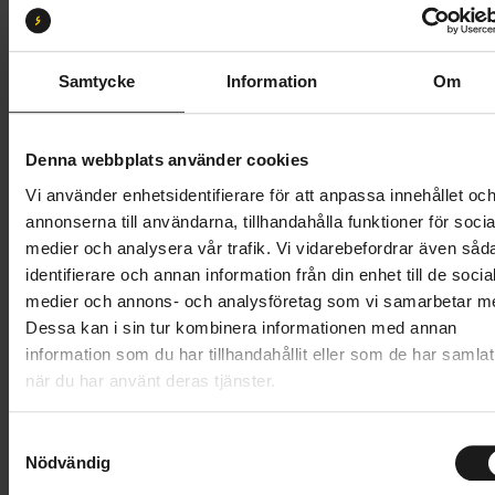
S
M
L
XL
Butik och hämtningstid
Välj
Samtycke
Information
Om
43 695 kr
Denna webbplats använder cookies
Lägg i varukorg
Vi använder enhetsidentifierare för att anpassa innehållet oc
annonserna till användarna, tillhandahålla funktioner för socia
Betala med Resurs
Läs mer
medier och analysera vår trafik. Vi vidarebefordrar även såd
identifierare och annan information från din enhet till de socia
1 års öppet köp
1 års fri service
medier och annons- och analysföretag som vi samarbetar m
Hämta i butik
Dessa kan i sin tur kombinera informationen med annan
information som du har tillhandahållit eller som de har samlat
när du har använt deras tjänster.
Produktinformation
S
Trek District+ 3 Lowstep är en bekväm och pålitlig
Nödvändig
a
Tekniska specifikationer
elcykel för dig som vill ta dig fram i stadstrafiken på
m