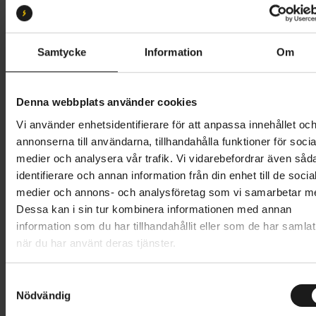
S
M
L
XL
Butik och hämtningstid
Välj
Samtycke
Information
Om
43 695 kr
Denna webbplats använder cookies
Lägg i varukorg
Vi använder enhetsidentifierare för att anpassa innehållet oc
annonserna till användarna, tillhandahålla funktioner för socia
Betala med Resurs
Läs mer
medier och analysera vår trafik. Vi vidarebefordrar även såd
identifierare och annan information från din enhet till de socia
1 års öppet köp
1 års fri service
medier och annons- och analysföretag som vi samarbetar m
Hämta i butik
Dessa kan i sin tur kombinera informationen med annan
information som du har tillhandahållit eller som de har samlat
när du har använt deras tjänster.
Produktinformation
S
Trek District+ 3 Lowstep är en bekväm och pålitlig
Nödvändig
a
Tekniska specifikationer
elcykel för dig som vill ta dig fram i stadstrafiken på
m