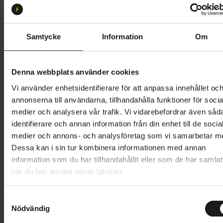
S
M
L
XL
Butik och hämtningstid
Välj
Samtycke
Information
Om
43 695 kr
Denna webbplats använder cookies
Lägg i varukorg
Vi använder enhetsidentifierare för att anpassa innehållet oc
annonserna till användarna, tillhandahålla funktioner för socia
Betala med Resurs
Läs mer
medier och analysera vår trafik. Vi vidarebefordrar även såd
identifierare och annan information från din enhet till de socia
1 års öppet köp
1 års fri service
medier och annons- och analysföretag som vi samarbetar m
Hämta i butik
Dessa kan i sin tur kombinera informationen med annan
information som du har tillhandahållit eller som de har samlat
när du har använt deras tjänster.
Produktinformation
S
Trek District+ 3 Lowstep är en bekväm och pålitlig
Nödvändig
a
Tekniska specifikationer
elcykel för dig som vill ta dig fram i stadstrafiken på
m