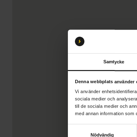
Samtycke
Denna webbplats använder 
Vi använder enhetsidentifierar
sociala medier och analysera 
till de sociala medier och a
med annan information som du 
S
Nödvändig
a