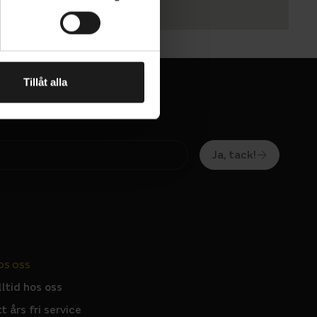
Tillåt alla
Ja, tack!
OS OSS
lltid hos oss
tt års fri service