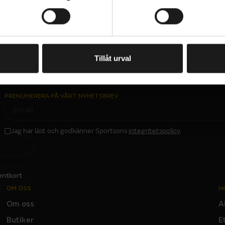
Tillåt urval
PRENUMERERA PÅ VÅRT NYHETSBREV
E
M
A
I
L
Jag har läst och godkänner Sportsons
integritetspolicy
.
I
N
P
U
T
entkort
OM OSS
H
Om oss
A
Butiker
E