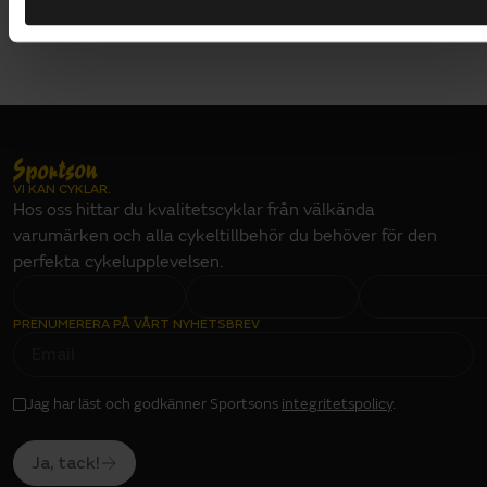
VI KAN CYKLAR.
Hos oss hittar du kvalitetscyklar från välkända
varumärken och alla cykeltillbehör du behöver för den
perfekta cykelupplevelsen.
PRENUMERERA PÅ VÅRT NYHETSBREV
E
M
A
I
L
I
Jag har läst och godkänner Sportsons
integritetspolicy
.
N
P
U
T
Ja, tack!