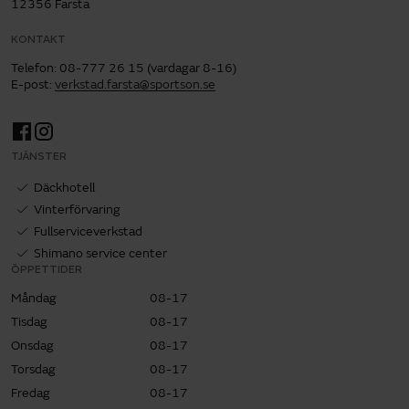
12356 Farsta
KONTAKT
Telefon
:
08-777 26 15 (vardagar 8-16)
E-post
:
verkstad.farsta@sportson.se
TJÄNSTER
Däckhotell
Vinterförvaring
Fullserviceverkstad
Shimano service center
ÖPPETTIDER
Måndag
08-17
Tisdag
08-17
Onsdag
08-17
Torsdag
08-17
Fredag
08-17