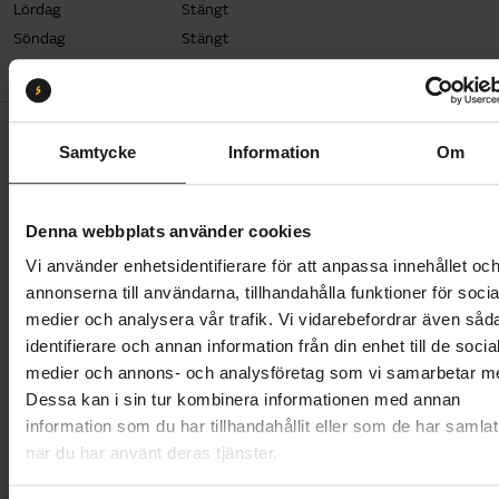
Lördag
Stängt
Söndag
Stängt
Samtycke
Information
Om
Denna webbplats använder cookies
Vi använder enhetsidentifierare för att anpassa innehållet oc
Sportson Verkstad
annonserna till användarna, tillhandahålla funktioner för socia
Precis som alla andra Sportsonbutiker har vi en
medier och analysera vår trafik. Vi vidarebefordrar även såd
komplett cykelverkstad där vi utför alla typer av
identifierare och annan information från din enhet till de socia
service och reparationer på alla cyklar, även de som
medier och annons- och analysföretag som vi samarbetar m
inte är köpta hos oss. Vi lägger stor vikt vid att kunna
Dessa kan i sin tur kombinera informationen med annan
ge alla våra kunder snabb och grundlig service. Vår
information som du har tillhandahållit eller som de har samlat
målsättning är att ha din cykel klar inom 48 timmar
när du har använt deras tjänster.
(gäller vardagar).