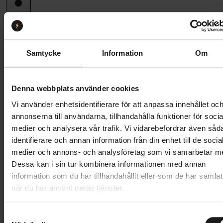
Ramstorlek
47 (150 cm - 165 cm)
47
51
Samtycke
Information
Om
Butik och hämtningstid
Välj
Denna webbplats använder cookies
10 495 kr
Vi använder enhetsidentifierare för att anpassa innehållet oc
Lägg i varukorg
annonserna till användarna, tillhandahålla funktioner för socia
medier och analysera vår trafik. Vi vidarebefordrar även såd
Betala med Resurs
Läs mer
identifierare och annan information från din enhet till de socia
medier och annons- och analysföretag som vi samarbetar m
1 års öppet köp
1 års fri service
Dessa kan i sin tur kombinera informationen med annan
Hämta i butik
information som du har tillhandahållit eller som de har samlat
när du har använt deras tjänster.
Produktinformation
S