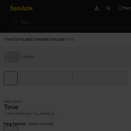
Me
START
CYKLAR
STANDARDCYKLAR
|
|
|
TOVE
Jämför
CRESCENT
Tove
HEMLEVERANS TILLGÄNGLIG
Färg teknisk
Black asphalt