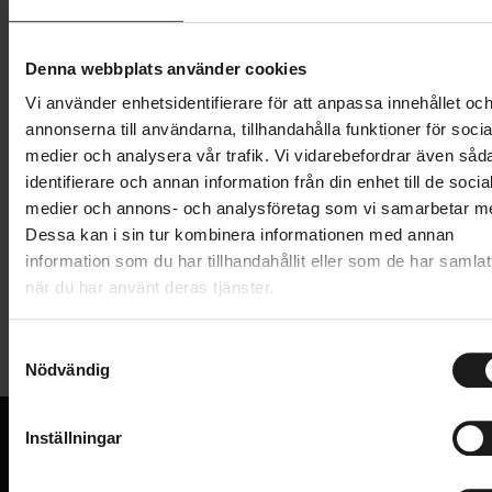
Lägg i varukorg
Denna webbplats använder cookies
Betala med Resurs
Läs mer
Vi använder enhetsidentifierare för att anpassa innehållet oc
1 års öppet köp
1 års fri service
annonserna till användarna, tillhandahålla funktioner för socia
Hämta i butik
medier och analysera vår trafik. Vi vidarebefordrar även såd
identifierare och annan information från din enhet till de socia
medier och annons- och analysföretag som vi samarbetar m
Produktinformation
Dessa kan i sin tur kombinera informationen med annan
information som du har tillhandahållit eller som de har samlat
när du har använt deras tjänster.
TRACKR RADAR från Wahoo är en allt-i-ett-baklykta
Tekniska specifikationer
och radar byggd för att hålla dig uppmärksam, synlig
S
och i kontroll. Med fordonsdetektering i realtid,
Nödvändig
a
Allmänt
adaptiv belysning och sömlös integration med
m
ELEMNT-cykeldatorer och Wahoo-appen förbättrar
ANVÄNDNINGSOMRÅDE
t
Pendling
Inställningar
den din cykeltur utan att störa dig. Den har en
y
BELYSNING - TYP
Baklampa
elegant design, batteri med lång livslängd och
c
VI KAN CYKLAR.