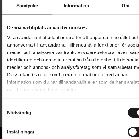
Samtycke
Information
Om
1 899 kr
Denna webbplats använder cookies
Lägg i varukorg
Vi använder enhetsidentifierare för att anpassa innehållet oc
annonserna till användarna, tillhandahålla funktioner för socia
1 års öppet köp
1 års fri service
medier och analysera vår trafik. Vi vidarebefordrar även såd
Hämta i butik
identifierare och annan information från din enhet till de socia
medier och annons- och analysföretag som vi samarbetar m
Dessa kan i sin tur kombinera informationen med annan
Produktinformation
information som du har tillhandahållit eller som de har samlat
när du har använt deras tjänster.
Trek Commuter Pro RT är en framlampa som är
Tekniska specifikationer
tillräckligt kraftfull för stigcykling. Kindbeam-
S
Nödvändig
a
tekniken håller ljusstrålen på vägen framför cykeln,
Allmänt
m
utan att blända mötande cyklister. Denna
t
cykellampa har funktioner som tydlig laddindikator
Inställningar
ANVÄNDNINGSOMRÅDE
y
MTB - Trail