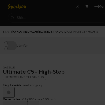
Me
START
CYKLAR
ELCYKLAR
ELCYKEL STANDARD
|
|
|
|
ULTIMATE C5+ HIGH-STEP
Jämför
GAZELLE
Ultimate C5+ High-Step
HEMLEVERANS TILLGÄNGLIG
Färg teknisk
meteor grey
Ramstorlek
61 (180 cm - 195 cm)