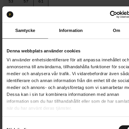
53
57
61
Batterikapacitet:
800
600 Wh
800 Wh
540 Wh
Samtycke
Information
Om
Butik och hämtningstid
Välj
Denna webbplats använder cookies
55 249 kr
Vi använder enhetsidentifierare för att anpassa innehållet oc
Lägg i varukorg
annonserna till användarna, tillhandahålla funktioner för socia
medier och analysera vår trafik. Vi vidarebefordrar även såd
Betala med Resurs
Läs mer
identifierare och annan information från din enhet till de socia
medier och annons- och analysföretag som vi samarbetar m
1 års öppet köp
1 års fri service
Dessa kan i sin tur kombinera informationen med annan
Hämta i butik
information som du har tillhandahållit eller som de har samlat
när du har använt deras tjänster.
Produktinformation
S