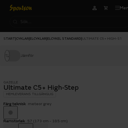
Me
START
CYKLAR
ELCYKLAR
ELCYKEL STANDARD
|
|
|
|
ULTIMATE C5+ HIGH-STEP
Jämför
GAZELLE
Ultimate C5+ High-Step
HEMLEVERANS TILLGÄNGLIG
Färg teknisk
meteor grey
Ramstorlek
57 (173 cm - 185 cm)