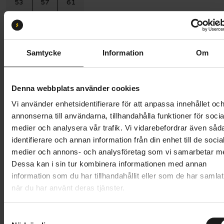
53
57
61
Batterikapacitet:
600
600 Wh
800 Wh
540 Wh
Samtycke
Information
Om
Butik och hämtningstid
Välj
Denna webbplats använder cookies
51 745 kr
Vi använder enhetsidentifierare för att anpassa innehållet oc
Lägg i varukorg
annonserna till användarna, tillhandahålla funktioner för socia
medier och analysera vår trafik. Vi vidarebefordrar även såd
Betala med Resurs
Läs mer
identifierare och annan information från din enhet till de socia
medier och annons- och analysföretag som vi samarbetar m
1 års öppet köp
1 års fri service
Dessa kan i sin tur kombinera informationen med annan
Hämta i butik
information som du har tillhandahållit eller som de har samlat
när du har använt deras tjänster.
Produktinformation
S