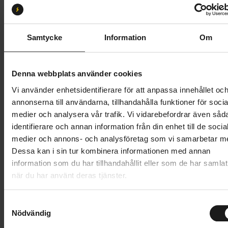
S
M
L
XL
Butik och hämtningstid
Välj
Samtycke
Information
Om
39 995 kr
Denna webbplats använder cookies
Lägg i varukorg
Vi använder enhetsidentifierare för att anpassa innehållet oc
annonserna till användarna, tillhandahålla funktioner för socia
Betala med Resurs
Läs mer
medier och analysera vår trafik. Vi vidarebefordrar även såd
identifierare och annan information från din enhet till de socia
1 års öppet köp
1 års fri service
medier och annons- och analysföretag som vi samarbetar m
Hämta i butik
Dessa kan i sin tur kombinera informationen med annan
information som du har tillhandahållit eller som de har samlat
när du har använt deras tjänster.
Produktinformation
S
Specialized Turbo Vado 4.0 ger en oöverträffad
Nödvändig
a
Tekniska specifikationer
kombination av cykelupplevelse, räckvidd och kraft.
m