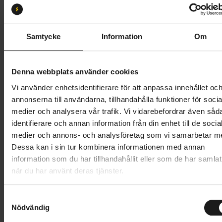
S
M
L
XL
Butik och hämtningstid
Välj
Samtycke
Information
Om
39 995 kr
Denna webbplats använder cookies
Lägg i varukorg
Vi använder enhetsidentifierare för att anpassa innehållet oc
annonserna till användarna, tillhandahålla funktioner för socia
Betala med Resurs
Läs mer
medier och analysera vår trafik. Vi vidarebefordrar även såd
identifierare och annan information från din enhet till de socia
1 års öppet köp
1 års fri service
medier och annons- och analysföretag som vi samarbetar m
Hämta i butik
Dessa kan i sin tur kombinera informationen med annan
information som du har tillhandahållit eller som de har samlat
när du har använt deras tjänster.
Produktinformation
S
Specialized Turbo Vado 4.0 ger en oöverträffad
Nödvändig
a
Tekniska specifikationer
kombination av cykelupplevelse, räckvidd och kraft.
m