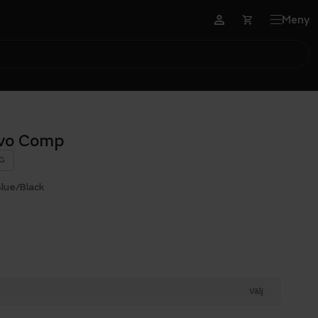
Meny
vo Comp
G
Blue/Black
Välj