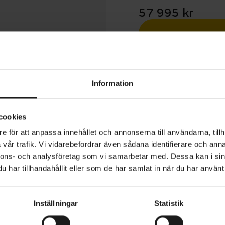
57 995 kr
Betala med R
1 års öppet köp
Information
cookies
e för att anpassa innehållet och annonserna till användarna, tillh
vår trafik. Vi vidarebefordrar även sådana identifierare och anna
d Stumpjumper EVO Comp är en heldämpad mountainbik
nnons- och analysföretag som vi samarbetar med. Dessa kan i sin
ör utmanande terräng. Dämpningen har utvecklats för at
har tillhandahållit eller som de har samlat in när du har använt 
ar och kanter, med en förbättrad pedaleffektivitet. Cykeln
lfiberram med förskjuten gaffel och brantare sadelrörs
Inställningar
Statistik
het att åka med 27,5-tumshjul baktill och 29-tumshjul fr
CYKLISTENS LÄNGD - FRÅN
cm