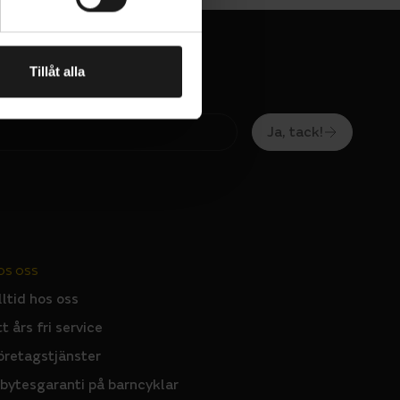
iska
 tillbehör
om utökat
Tillåt alla
förvaring.
t
Ja, tack!
OS OSS
lltid hos oss
tt års fri service
öretagstjänster
nbytesgaranti på barncyklar