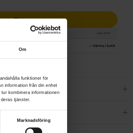
Lägg i varukorg
esurs
Läs mer
1 års fri service
Hämta i butik
Om
andahålla funktioner för
n information från din enhet
e som är
 tur kombinera informationen
t klara av
deras tjänster.
 har en
vinkel,
Marknadsföring
amtill.