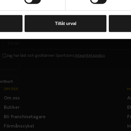
NGD - TILL
VARUMÄRKE
en SRAM GX Eagle-drivlina, 10-52t-kassett och hydraul
Specialized
 för säker bromskraft. Ramen har integrerad förvaring för
 och extra slangar. Stumpjumper EVO Comp har dessut
Tillåt urval
trymme jämfört med tidigare modeller, med extra vätske
PRENUMERERA PÅ VÅRT NYHETSBREV
KASSETT
E
e, 12-speed
SRAM XG-1275, 12-speed, 10-52
M
A
I
VÄXELREGLAGE
L
e, 12-speed
SRAM GX Eagle, 12-speed
Jag har läst och godkänner Sportsons
integritetspolicy
.
I
N
P
- TYP
VEVLAGER
U
SRAM DUB, BSA 73mm, threaded
T
 DUB, S1:165mm, S2-S5: 170mm, S6: 175mm
entkort
däck
OM OSS
H
Om oss
A
DÄCKDIMENSION
r, GRID TRAIL casing, GRIPTON®
29x2.3
Butiker
E
2Bliss Ready, 29x2.3" BAK:
RID TRAIL casing, GRIPTON® T7
x2.3"
Bli franchisetagare
F
HJULSTORLEK
Förmånscykel
I
9, hookless alloy, 30mm inner
29