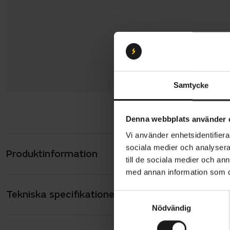
Samtycke
Denna webbplats använder 
Vi använder enhetsidentifierar
sociala medier och analysera 
Produktinformation
Specialize
till de sociala medier och a
framtagen f
med annan information som du 
rejäla stöt
Tekniska specifikationer
Allmänt
FACT 11m-ko
S
Nödvändig
a
samt möjlig
ANTAL VÄXLAR
12
m