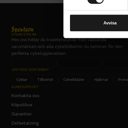
t
CYKLISTENS LÄ
Cykeln har 
cm
y
skivbromsar
c
VIKT (CYKEL)
kg
som pumpar
k
Avvisa
Drivlina
förvaringsu
e
VI KAN CYKLAR.
s
BAKVÄXEL
Hos oss hittar du kvalitetscyklar från välkända
SRAM GX Eagl
v
varumärken och alla cykeltillbehör du behöver för den
a
KEDJA
perfekta cykelupplevelsen.
SRAM NX Eagl
l
VÄXELSYSTEM 
Mekaniskt
UPPTÄCK SORTIMENT
VEVPARTI
Cyklar
Tillbehör
Cykelkläder
Hjälmar
SRAM X1 6K,
Pres
Hjul och 
KUNDSUPPORT
Kontakta oss
DÄCK
FRAM: Butche
Köpvillkor
T9 compound, 
Eliminator, G
compound, 29
Garantier
HJUL
Delbetalning
Specialized 2