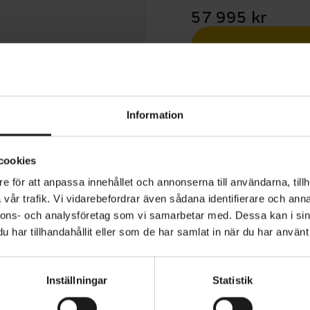
57 995 kr
Betala med R
1 års öppet köp
Information
cookies
e för att anpassa innehållet och annonserna till användarna, tillh
vår trafik. Vi vidarebefordrar även sådana identifierare och anna
d Stumpjumper EVO Comp är en heldämpad mountainbik
nnons- och analysföretag som vi samarbetar med. Dessa kan i sin
ör utmanande terräng. Dämpningen har utvecklats för at
har tillhandahållit eller som de har samlat in när du har använt 
ar och kanter, med en förbättrad pedaleffektivitet. Cykeln
lfiberram med förskjuten gaffel och brantare sadelrörs
Inställningar
Statistik
het att åka med 27,5-tumshjul baktill och 29-tumshjul fr
CYKLISTENS LÄNGD - FRÅN
cm