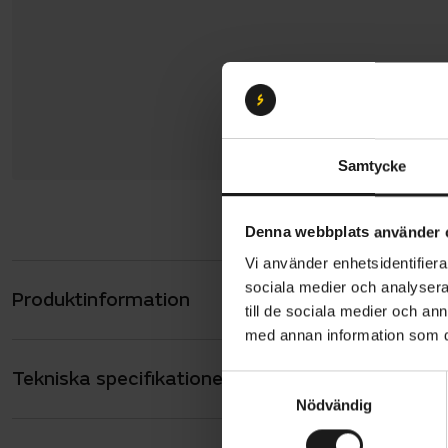
Samtycke
Denna webbplats använder 
Vi använder enhetsidentifierar
sociala medier och analysera 
Produktinformation
Specialized
till de sociala medier och a
trailcykel 
med annan information som du 
Denna mount
Tekniska specifikationer
Allmänt
slaglängd m
S
Nödvändig
a
för både te
ANTAL VÄXLAR
12
m