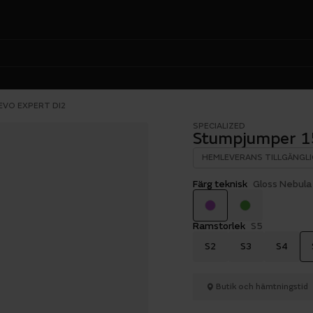
EVO EXPERT DI2
SPECIALIZED
Stumpjumper 1
HEMLEVERANS TILLGÄNGLI
Färg teknisk
Gloss Nebula 
Ramstorlek
S5
S2
S3
S4
Butik och hämtningstid