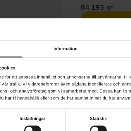
84 195 kr
Betala med R
1 års öppet köp
Information
cookies
e för att anpassa innehållet och annonserna till användarna, tillh
vår trafik. Vi vidarebefordrar även sådana identifierare och anna
 Stumpjumper 15 är utvecklad för cyklister som söker e
nnons- och analysföretag som vi samarbetar med. Dessa kan i sin
utan att kompromissa mellan kapacitet, kontroll och effekt
har tillhandahållit eller som de har samlat in när du har använt 
ainbike är anpassad för varierad stigkörning och komb
ed en balanserad och lättmanövrerad känsla, vilket gör 
Inställningar
Statistik
kniska partier och längre rundor med mycket trampning.
VARUMÄRKE
Specialized