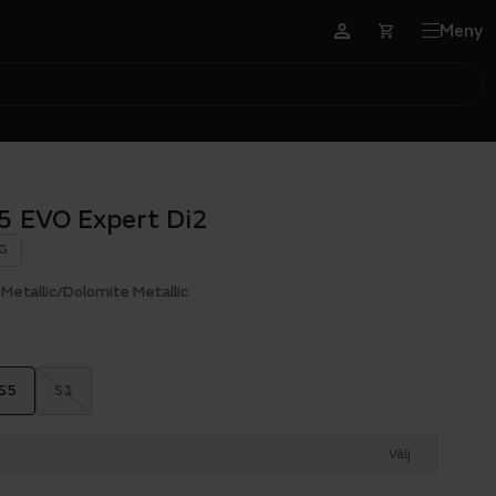
Meny
5 EVO Expert Di2
G
Metallic/Dolomite Metallic
S5
S1
Välj