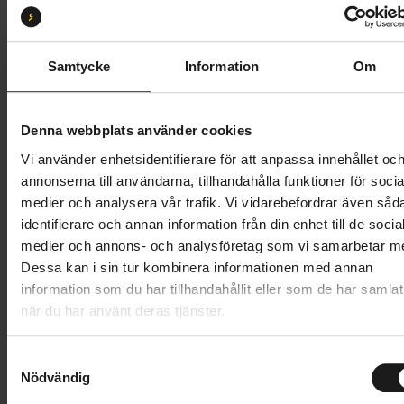
S2
S3
S4
S5
S1
Butik och hämtningstid
Välj
Samtycke
Information
Om
84 195 kr
Denna webbplats använder cookies
Lägg i varukorg
Vi använder enhetsidentifierare för att anpassa innehållet oc
annonserna till användarna, tillhandahålla funktioner för socia
Betala med Resurs
Läs mer
medier och analysera vår trafik. Vi vidarebefordrar även såd
identifierare och annan information från din enhet till de socia
1 års öppet köp
1 års fri service
medier och annons- och analysföretag som vi samarbetar m
Hämta i butik
Dessa kan i sin tur kombinera informationen med annan
information som du har tillhandahållit eller som de har samlat
när du har använt deras tjänster.
Produktinformation
S
Specialized Stumpjumper 15 är utvecklad för
Nödvändig
a
Tekniska specifikationer
cyklister som söker en mångsidig trailcykel utan att
m